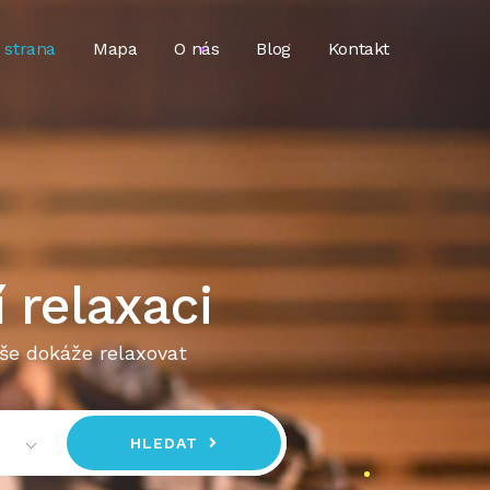
 strana
Mapa
O nás
Blog
Kontakt
 relaxaci
še dokáže relaxovat
HLEDAT