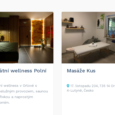
átní wellness Polní
Masáže Kus
ní wellness v Orlové s
17. listopadu 234, 735 14 Or
4-Lutyně, Česko
služným provozem, saunou
vířivkou a naprostým
omím.