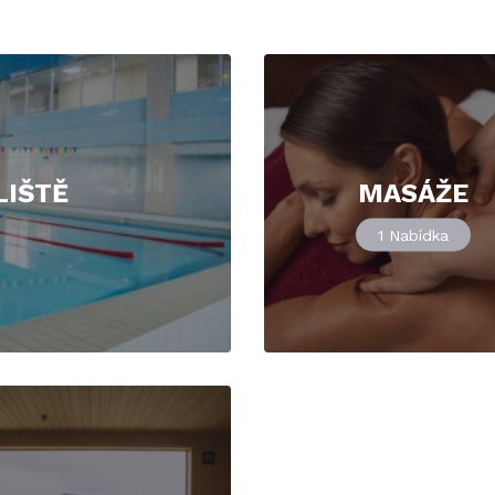
LIŠTĚ
MASÁŽE
1
Nabídka