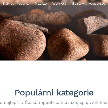
Nejvíce hledané:
Masáže
Wellness
Bazény & koupaliště
Populární kategorie
o nejlepší v České republice: masáže, spa, wellnes