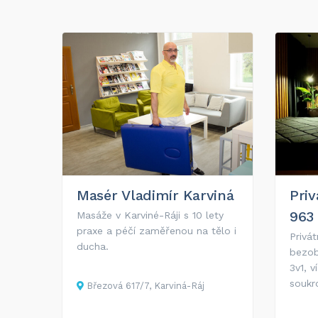
Masér Vladimír Karviná
Priv
963
Masáže v Karviné-Ráji s 10 lety
praxe a péčí zaměřenou na tělo i
Privát
ducha.
bezob
3v1, 
soukr
Březová 617/7, Karviná-Ráj