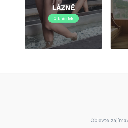
LÁZNĚ
0
Nabídek
Objevte zajíma